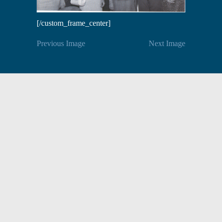
[/custom_frame_center]
Previous Image
Next Image