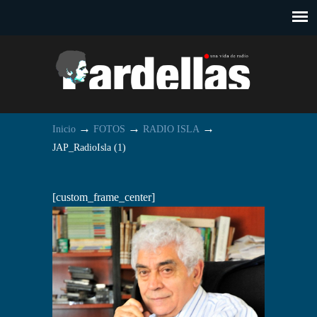
→
→
→
Inicio
FOTOS
RADIO ISLA
JAP_RadioIsla (1)
[custom_frame_center]