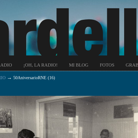
RADIO
¡OH, LA RADIO!
MI BLOG
FOTOS
GRAB
→
RIO
50AniversarioRNE (16)