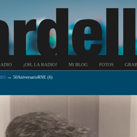
RADIO
¡OH, LA RADIO!
MI BLOG
FOTOS
GRAB
→
RIO
50AniversarioRNE (6)