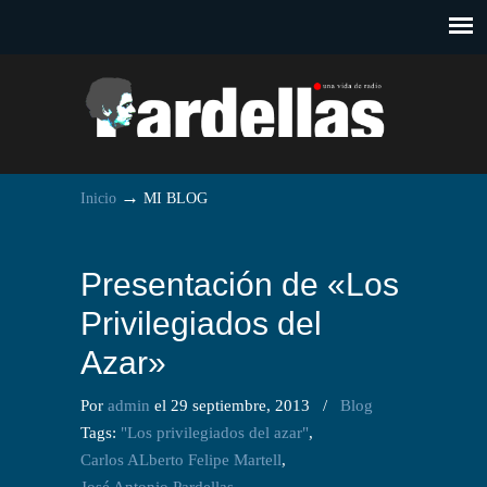
→
Inicio
MI BLOG
Presentación de «Los
Privilegiados del
Azar»
Por
admin
el 29 septiembre, 2013
/
Blog
Tags:
"Los privilegiados del azar"
,
Carlos ALberto Felipe Martell
,
José Antonio Pardellas