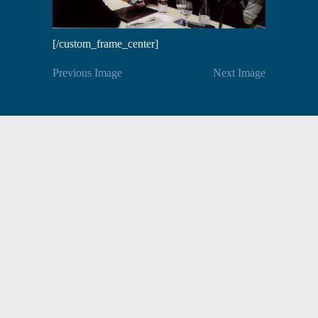
[/custom_frame_center]
Previous Image
Next Image