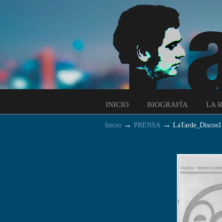
INICIO
BIOGRAFÍA
LA 
→
→
Inicio
PRENSA
LaTarde_Discos1