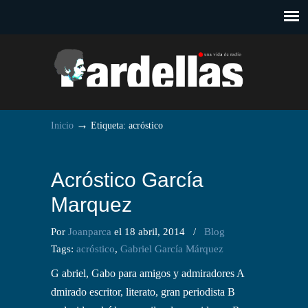
→
Inicio
Etiqueta: acróstico
Acróstico García
Marquez
Por
Joanparca
el 18 abril, 2014
/
Blog
Tags:
acróstico
,
Gabriel García Márquez
G abriel, Gabo para amigos y admiradores A
dmirado escritor, literato, gran periodista B