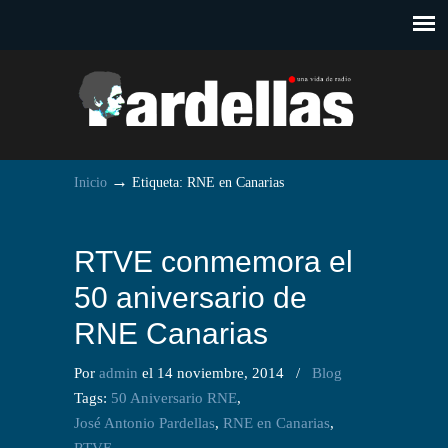
→
Inicio
Etiqueta: RNE en Canarias
RTVE conmemora el
50 aniversario de
RNE Canarias
Por
admin
el 14 noviembre, 2014
/
Blog
Tags:
50 Aniversario RNE
,
José Antonio Pardellas
,
RNE en Canarias
,
RTVE