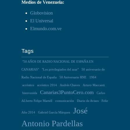
Medios de Venezuela:
Globovision
El Universal
Elmundo.com.ve
Tags
"50 AÑOS DE RADIO NACIONAL DE ESPAÑA EN
CANARIAS"
"Los privilegiados del azar"
50 aniversario de
Radio Nacional de España
50 Aniversario RNE
1964
acróstico
acróstico 2014
Andrés Chaves
Arturo Maccanti
Canarias3PuntoCero.com
bienvenida
Carlos
ALberto Felipe Martell
comunicación
Diario de Avisos
Feliz
José
Año 2014
Gabriel García Márquez
Antonio Pardellas