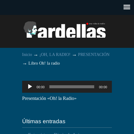
→
→
Inicio
¡OH, LA RADIO!
PRESENTACIÓN
→
Libro Oh! la radio
Reproductor
00:00
00:00
de
Presentación «Oh! la Radio»
audio
Últimas entradas