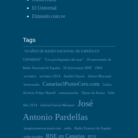
El Universal
Elmundo.com.ve
Tags
"50 AÑOS DE RADIO NACIONAL DE ESPAÑA EN
CANARIAS"
"Los privilegiados del azar"
50 aniversario de
Radio Nacional de España
50 Aniversario RNE
1964
acróstico
acróstico 2014
Andrés Chaves
Arturo Maccanti
Canarias3PuntoCero.com
bienvenida
Carlos
ALberto Felipe Martell
comunicación
Diario de Avisos
Feliz
José
Año 2014
Gabriel García Márquez
Antonio Pardellas
laregioninternacional.com
radio
Radio Exterior de España
RNE en Canarias
redes sociales
RTVE